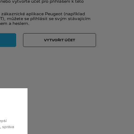
nebo vytvořte účet pro přihlášení k této
 zákaznické aplikace Peugeot (například
), můžete se přihlásit se svým stávajícím
nem a heslem.
VYTVOŘIT ÚČET
epší
, správa