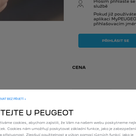
Prosím přihlaste se 
službě
Pokud již používáte
aplikaci MyPEUGEOT
přihlašovacím jmé
PŘIHLÁSIT SE
CENA
10
let
AT BEZ PŘIJETÍ →
ZDARMA
ÍTEJTE U PEUGEOT
zahrnuto v ceně
vozu
íváme cookies, abychom zajistili, že Vám na našem webu poskytneme nejl
tek. Cookies nám umožňují poskytovat základní funkce, jako je zabezpečení
 a přístupnost. Zlepšují použitelnost a výkon pomocí různých funkcí, jako je