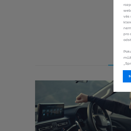
rozp
webo
vás 
kter
nemu
pro 
odst
Poku
SLED
můž
C
„Spr