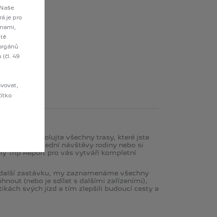
 Naše
á je pro
anami,
ště
 orgánů
(čl. 49
avovat,
E SLUŽBY
čítko
terie a kontrolujte všechny trasy, které jste
vat trasu poslední návštěvy rodiny nebo si
My Trip Report pro vás vytváří kompletní
te další zastávku, my zaznamenáme všechny
nout (nebo je sdílet s dalšími zařízeními),
ikách svých jízd a tím zlepšili budoucí cesty a