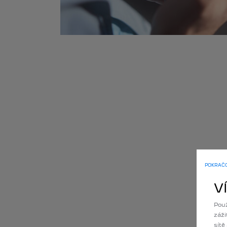
POKRAČOV
V
Použ
záži
sítě