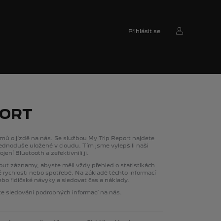
Přihlásit se
PORT
mů o jízdě na nás. Se službou My Trip Report najdete
ednoduše uložené v cloudu. Tím jsme vylepšili naši
ení Bluetooth a zefektivnili ji.
nout záznamy, abyste měli vždy přehled o statistikách
é rychlosti nebo spotřebě. Na základě těchto informací
bo řidičské návyky a sledovat čas a náklady.
hte sledování podrobných informací na nás.