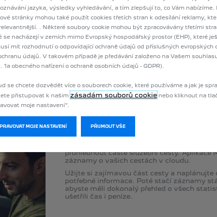
oznávání jazyka, výsledky vyhledávání, a tím zlepšují to, co Vám nabízíme.
vé stránky mohou také použít cookies třetích stran k odesílání reklamy, kter
relevantnější. . Některé soubory cookie mohou být zpracovávány třetími str
é se nacházejí v zemích mimo Evropský hospodářský prostor (EHP), které je
sí mít rozhodnutí o odpovídající ochraně údajů od příslušných evropských
MY TRIP REPORT
ochranu údajů. V takovém případě je předávání založeno na Vašem souhlasu 
. 1a obecného nařízení o ochraně osobních údajů - GDPR).
d se chcete dozvědět více o souborech cookie, které používáme a jak je spr
UJTE SVÉ
VÍCE O SLUŽBĚ
AKTIVAC
zásadám souborů cookie
ete přistupovat k našim
nebo kliknout na tla
ESTY
avovat moje nastavení“.
SPRAVOVAT MOJE NASTAVENÍ
PŘIJMOUT VŠE
Mějte vždy přehled o spotřebě paliva nebo ba
ujeli bez ohledu na to, zda chcete zkontrolo
prohlédnout časté služební cesty. Aplikace 
záznamy o vašich cestách v cloudu.
Užijte si zajímavou část cesty a naplánuj
potřebné informace. Poté stačí záznamy stáh
abyste měli dokonalý přehled o všech statist
ušetřili čas i peníze.