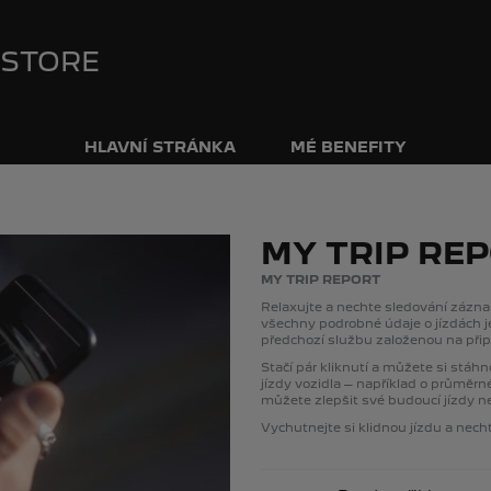
 STORE
HLAVNÍ STRÁNKA
MÉ BENEFITY
MY TRIP RE
MY TRIP REPORT
Relaxujte a nechte sledování zázna
všechny podrobné údaje o jízdách j
předchozí službu založenou na připoj
Stačí pár kliknutí a můžete si stáh
jízdy vozidla – například o průměrn
můžete zlepšit své budoucí jízdy ne
Vychutnejte si klidnou jízdu a nec