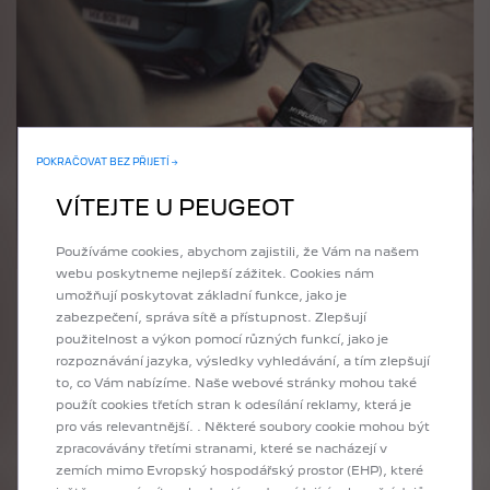
POKRAČOVAT BEZ PŘIJETÍ →
VÍTEJTE U PEUGEOT
Používáme cookies, abychom zajistili, že Vám na našem
webu poskytneme nejlepší zážitek. Cookies nám
umožňují poskytovat základní funkce, jako je
zabezpečení, správa sítě a přístupnost. Zlepšují
REMOTE CONTROL
použitelnost a výkon pomocí různých funkcí, jako je
rozpoznávání jazyka, výsledky vyhledávání, a tím zlepšují
to, co Vám nabízíme. Naše webové stránky mohou také
použít cookies třetích stran k odesílání reklamy, která je
OBJEVIT
pro vás relevantnější. . Některé soubory cookie mohou být
V CENĚ
zpracovávány třetími stranami, které se nacházejí v
za 10 roky
zahrnuto v ceně vozu
zemích mimo Evropský hospodářský prostor (EHP), které