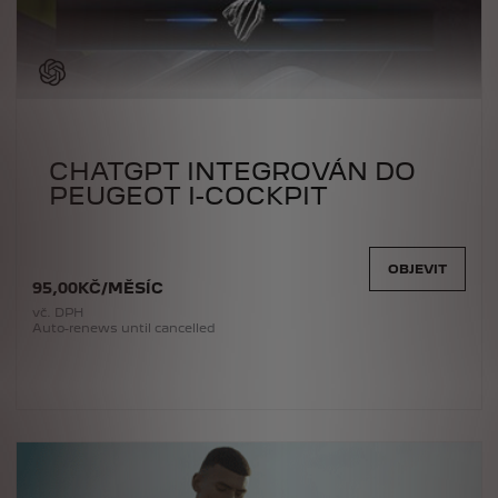
CHATGPT INTEGROVÁN DO
PEUGEOT I-COCKPIT
OBJEVIT
95
,00
KČ
/
MĚSÍC
vč. DPH
Auto-renews until cancelled