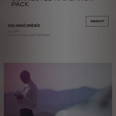
PACK
OBJEVIT
250
,00
KČ
/
MĚSÍC
vč. DPH
Auto-renews until cancelled